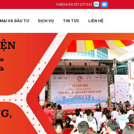
Hotline:
04.35123194
|
MẠI VÀ ĐẦU TƯ
DỊCH VỤ
TIN TỨC
LIÊN HỆ