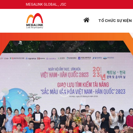
MEGALINK GLOBAL., JSC
TỔ CHỨC SỰ KIỆN