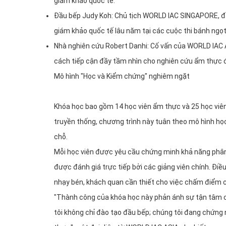
giám khảo quốc tế.
Đầu bếp Judy Koh: Chủ tịch WORLD IAC SINGAPORE, đầu
giám khảo quốc tế lâu năm tại các cuộc thi bánh ngọt
Nhà nghiên cứu Robert Danhi: Cố vấn của WORLD IAC AS
cách tiếp cận đầy tầm nhìn cho nghiên cứu ẩm thực đ
Mô hình "Học và Kiểm chứng" nghiêm ngặt
Khóa học bao gồm 14 học viên ẩm thực và 25 học viên
truyền thống, chương trình này tuân theo mô hình học
chỗ.
Mỗi học viên được yêu cầu chứng minh khả năng phân
được đánh giá trực tiếp bởi các giảng viên chính. Điề
nhạy bén, khách quan cần thiết cho việc chấm điểm 
"Thành công của khóa học này phản ánh sự tận tâm củ
tôi không chỉ đào tạo đầu bếp; chúng tôi đang chứng