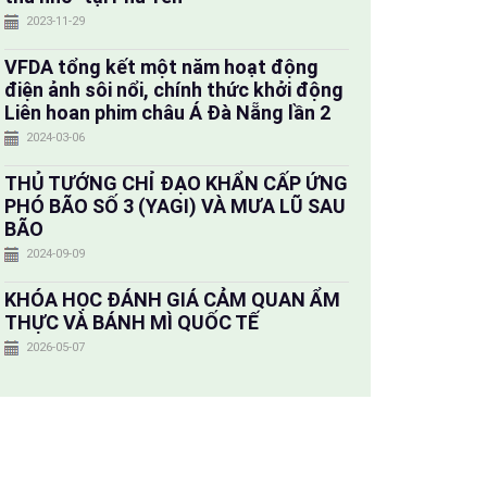
2023-11-29
VFDA tổng kết một năm hoạt động
điện ảnh sôi nổi, chính thức khởi động
Liên hoan phim châu Á Đà Nẵng lần 2
2024-03-06
THỦ TƯỚNG CHỈ ĐẠO KHẨN CẤP ỨNG
PHÓ BÃO SỐ 3 (YAGI) VÀ MƯA LŨ SAU
BÃO
2024-09-09
KHÓA HỌC ĐÁNH GIÁ CẢM QUAN ẨM
THỰC VÀ BÁNH MÌ QUỐC TẾ
2026-05-07