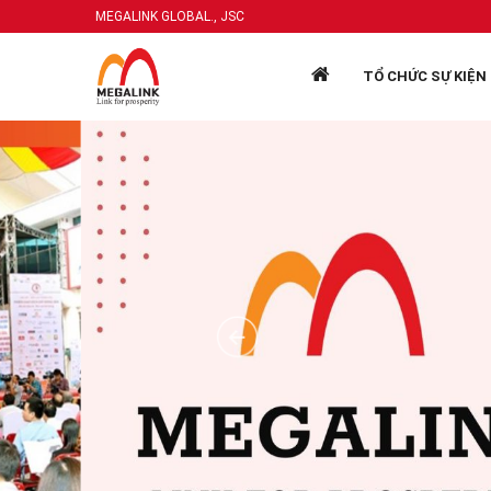
MEGALINK GLOBAL., JSC
TỔ CHỨC SỰ KIỆN