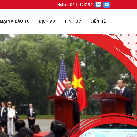
Hotline:
04.35123194
|
MẠI VÀ ĐẦU TƯ
DỊCH VỤ
TIN TỨC
LIÊN HỆ