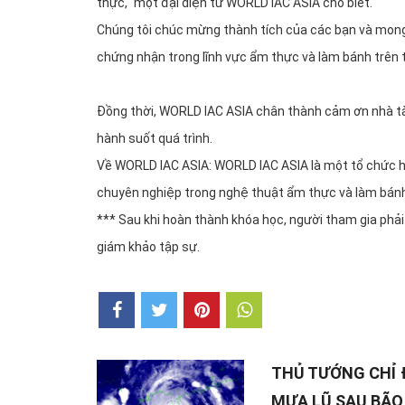
thực," một đại diện từ WORLD IAC ASIA cho biết.
Chúng tôi chúc mừng thành tích của các bạn và mong
chứng nhận trong lĩnh vực ẩm thực và làm bánh trên 
Đồng thời, WORLD IAC ASIA chân thành cảm ơn nhà tài 
hành suốt quá trình.
Về WORLD IAC ASIA: WORLD IAC ASIA là một tổ chức h
chuyên nghiệp trong nghệ thuật ẩm thực và làm bánh
*** Sau khi hoàn thành khóa học, người tham gia phả
giám khảo tập sự.
THỦ TƯỚNG CHỈ 
MƯA LŨ SAU BÃO