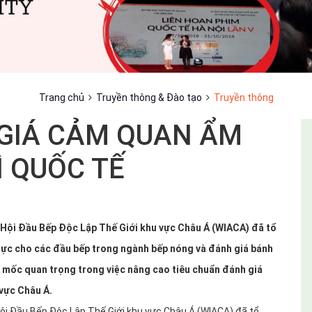
Trang chủ
Truyền thông & Đào tạo
Truyền thông
GIÁ CẢM QUAN ẨM
 QUỐC TẾ
p Hội Đầu Bếp Độc Lập Thế Giới khu vực Châu Á (WIACA) đã tổ
hực cho các đầu bếp trong ngành bếp nóng và đánh giá bánh
 mốc quan trọng trong việc nâng cao tiêu chuẩn đánh giá
vực Châu Á.
Hội Đầu Bếp Độc Lập Thế Giới khu vực Châu Á (WIACA) đã tổ